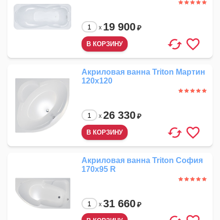
19 900
₽
x
Акриловая ванна Triton Мартин
120x120
26 330
₽
x
Акриловая ванна Triton София
170x95 R
31 660
₽
x