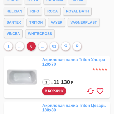
ORANS
OVIVA
RADOMIR
RAVAK
RELISAN
RIHO
ROCA
ROYAL BATH
SANTEK
TRITON
VAYER
VAGNERPLAST
VINCEA
WHITECROSS
«
»
1
...
6
...
81
Акриловая ванна Triton Ультра
120x70
11 130
₽
x
Акриловая ванна Triton Цезарь
180x80