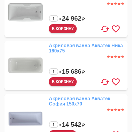
24 962
₽
x
Акриловая ванна Акватек Ника
160x75
15 686
₽
x
Акриловая ванна Акватек
София 150x70
14 542
₽
x