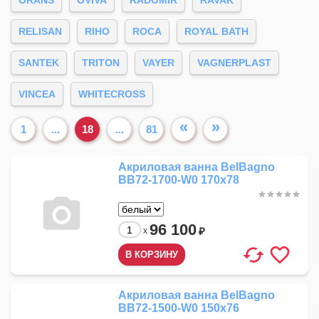
ORANS
OVIVA
RADOMIR
RAVAK
RELISAN
RIHO
ROCA
ROYAL BATH
SANTEK
TRITON
VAYER
VAGNERPLAST
VINCEA
WHITECROSS
«
»
1
...
18
...
81
Акриловая ванна BelBagno
BB72-1700-W0 170x78
96 100
₽
x
Акриловая ванна BelBagno
BB72-1500-W0 150x76