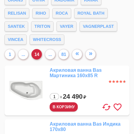
ORANS
OVIVA
RADOMIR
RAVAK
RELISAN
RIHO
ROCA
ROYAL BATH
SANTEK
TRITON
VAYER
VAGNERPLAST
VINCEA
WHITECROSS
«
»
1
...
14
...
81
Акриловая ванна Bas
Мартиника 160x85 R
24 490
₽
x
Акриловая ванна Bas Индика
170x80