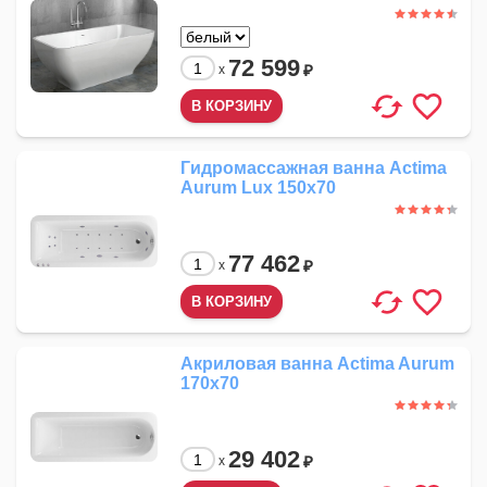
72 599
₽
x
Гидромассажная ванна Actima
Aurum Lux 150x70
77 462
₽
x
Акриловая ванна Actima Aurum
170x70
29 402
₽
x