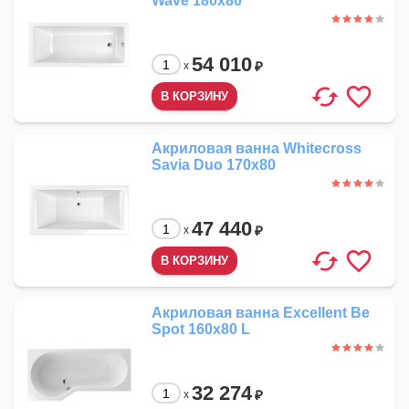
Wave 180x80
54 010
₽
x
Акриловая ванна Whitecross
Savia Duo 170x80
47 440
₽
x
Акриловая ванна Excellent Be
Spot 160x80 L
32 274
₽
x