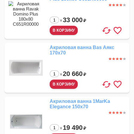
33 000
₽
x
Акриловая ванна Bas Аякс
170x70
20 660
₽
x
Акриловая ванна 1MarKa
Elegance 150x70
19 490
₽
x