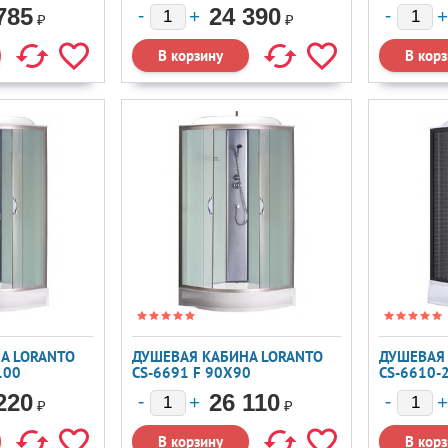
785
24 390
₽
₽
А LORANTO
ДУШЕВАЯ КАБИНА LORANTO
ДУШЕВАЯ
100
CS-6691 F 90X90
CS-6610-
220
26 110
₽
₽