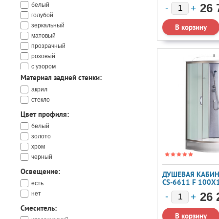
белый
26 
голубой
зеркальный
матовый
прозрачный
розовый
с узором
Материал задней стенки:
серый
черный
акрил
стекло
Цвет профиля:
белый
золото
хром
черный
Освещение:
ДУШЕВАЯ КАБИН
CS-6611 F 100X
есть
нет
26 
Смеситель: