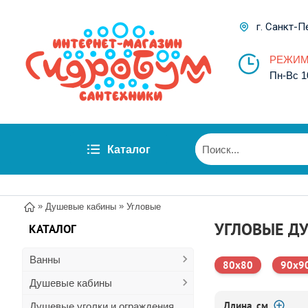
г. Санкт-П
РЕЖИМ
Пн-Вс 1
Каталог
»
»
Душевые кабины
Угловые
УГЛОВЫЕ Д
КАТАЛОГ
Ванны
80x80
90x9
Душевые кабины
Длина, см
Душевые уголки и ограждения