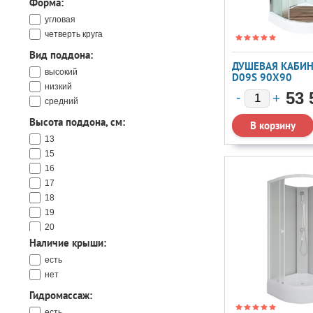
Форма:
Niagara
Nivis
угловая
Orans
четверть круга
River
Вид поддона:
Royal Bath
ДУШЕВАЯ КАБИН
высокий
Sapbox
D09S 90X90
низкий
Timo
53 
средний
Triton
WeltWasser
Высота поддона, см:
Мономах
13
15
16
17
18
19
20
Наличие крыши:
21
24
есть
25
нет
26
Гидромассаж:
27
есть