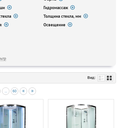
ыши
Гидромассаж
стекла
Толщина стекла, мм
я
Освещение
ьтр
Вид:
«
»
...
60