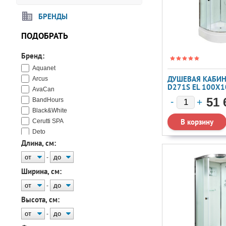
БРЕНДЫ
ПОДОБРАТЬ
Бренд:
Aquanet
ДУШЕВАЯ КАБИН
Arcus
D271S EL 100X1
AvaCan
51 
BandHours
Black&White
Cerutti SPA
Deto
Длина, см:
Domani-Spa
Dto
-
Erlit
Ширина, см:
Esbano
Frank
-
Grossman
Высота, см:
Loranto
-
Melodia