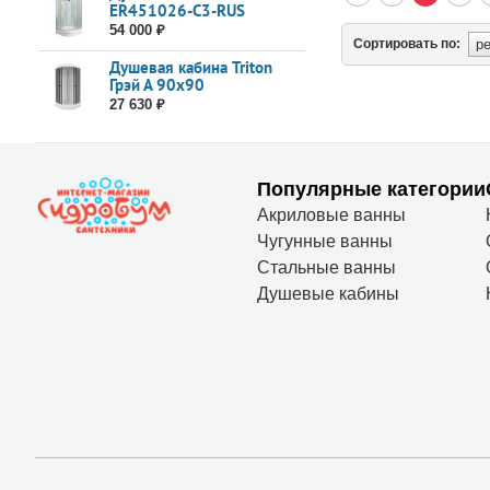
ER451026-C3-RUS
100x100
54 000 ₽
Сортировать по:
Душевая кабина Triton
Грэй А 90x90
27 630 ₽
Популярные категории
Акриловые ванны
Чугунные ванны
Стальные ванны
Душевые кабины