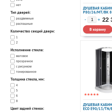
30
нет
31
ДУШЕВАЯ КАБИН
35
P80/26/MT/BK 
Тип дверей:
36
22 
раздвижные
38
распашные
40
Количество секций двери:
42
1
43
2
44
45
Исполнение стекла:
47
матовое
48
прозрачное
50
с рисунком
55
тонированное
56
Толщина стекла, мм:
60
62
4
67
5
6
8
ДУШЕВАЯ КАБИН
Цвет задней стенки:
ECO E90/13/TN/