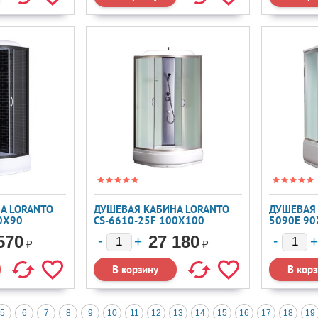
А LORANTO
ДУШЕВАЯ КАБИНА LORANTO
ДУШЕВАЯ 
0X90
CS-6610-25F 100X100
5090E 90
570
27 180
₽
₽
5
6
7
8
9
10
11
12
13
14
15
16
17
18
19