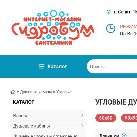
г. Санкт-П
РЕЖИМ
Пн-Вс 1
Каталог
»
»
Душевые кабины
Угловые
УГЛОВЫЕ Д
КАТАЛОГ
Ванны
80x80
90x9
Душевые кабины
Длина, см
Душевые уголки и ограждения