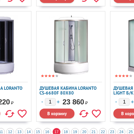
А LORANTO
ДУШЕВАЯ КАБИНА LORANTO
ДУШЕВАЯ 
CS-6680F 80X80
LIGHT Б/
220
23 860
₽
₽
11
12
13
14
15
16
17
18
19
20
21
22
23
24
25