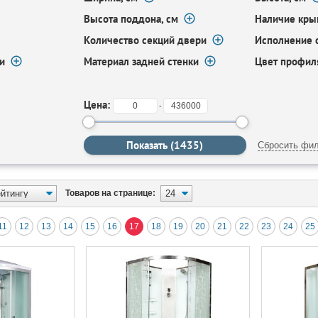
Высота поддона, см
Наличие кр
Количество секций двери
Исполнение 
и
Материал задней стенки
Цвет профил
Цена:
-
Сбросить фил
Товаров на странице:
11
12
13
14
15
16
17
18
19
20
21
22
23
24
25