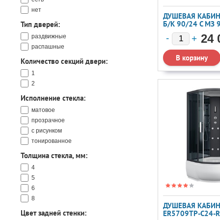
30
нет
31
ДУШЕВАЯ КАБИ
35
Б/К 90/24 C МЗ
Тип дверей:
36
24 
раздвижные
38
распашные
40
Количество секций двери:
42
1
43
2
44
45
Исполнение стекла:
47
матовое
48
прозрачное
50
с рисунком
55
тонированное
56
Толщина стекла, мм:
60
62
4
67
5
6
8
ДУШЕВАЯ КАБИН
Цвет задней стенки:
ER5709TP-C24-