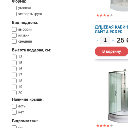
Форма:
Niagara
Nivis
угловая
Orans
четверть круга
River
Вид поддона:
Royal Bath
ДУШЕВАЯ КАБИН
высокий
Sapbox
ЛАЙТ А 90X90
низкий
Timo
25 
средний
Triton
WeltWasser
Высота поддона, см:
Мономах
13
15
16
17
18
19
20
Наличие крыши:
21
24
есть
25
нет
26
Гидромассаж:
27
есть