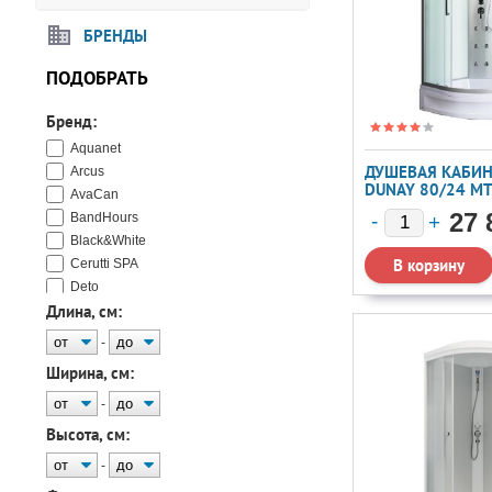
БРЕНДЫ
ПОДОБРАТЬ
Бренд:
Aquanet
ДУШЕВАЯ КАБИН
Arcus
DUNAY 80/24 М
AvaCan
27 
BandHours
Black&White
Cerutti SPA
Deto
Длина, см:
Domani-Spa
Dto
-
Erlit
Ширина, см:
Esbano
Frank
-
Grossman
Высота, см:
Loranto
-
Melodia