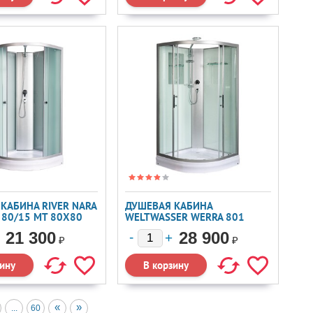
КАБИНА RIVER NARA
ДУШЕВАЯ КАБИНА
К 80/15 МТ 80X80
WELTWASSER WERRA 801
80X80
21 300
28 900
₽
₽
«
»
...
60