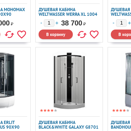
НА МОНОМАХ
ДУШЕВАЯ КАБИНА
ДУШЕВАЯ
 90X90
WELTWASSER WERRA XL 1004
WELTWASS
100X100
100X100
000
38 700
₽
₽
А ERLIT
ДУШЕВАЯ КАБИНА
ДУШЕВАЯ
RUS 90X90
BLACK&WHITE GALAXY G8701
BANDHOU