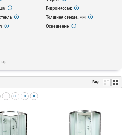
ыши
Гидромассаж
стекла
Толщина стекла, мм
я
Освещение
ьтр
Вид:
«
»
...
60