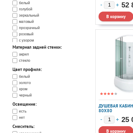
белый
52 
голубой
зеркальный
матовый
прозрачный
розовый
с узором
Материал задней стенки:
серый
черный
акрил
стекло
Цвет профиля:
белый
золото
хром
черный
Освещение:
ДУШЕВАЯ КАБИНА
80X80
есть
нет
25 
Смеситель: