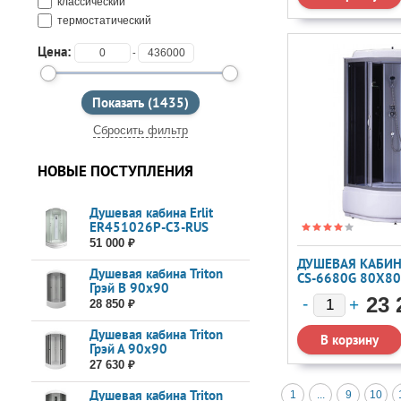
классический
термостатический
Цена:
-
Сбросить фильтр
НОВЫЕ ПОСТУПЛЕНИЯ
Душевая кабина Erlit
ER451026P-C3-RUS
100x100
51 000 ₽
ДУШЕВАЯ КАБИН
Душевая кабина Triton
CS-6680G 80X80
Грэй В 90x90
23 
28 850 ₽
Душевая кабина Triton
Грэй А 90x90
27 630 ₽
Душевая кабина Triton
1
...
9
10