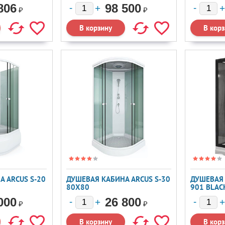
90X90
90X90
806
98 500
₽
₽
 ARCUS S-20
ДУШЕВАЯ КАБИНА ARCUS S-30
ДУШЕВАЯ 
80X80
901 BLAC
000
26 800
₽
₽