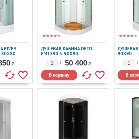
А RIVER
ДУШЕВАЯ КАБИНА DETO
ДУШЕВАЯ 
Т 80X80
EM1590 N 90X90
90X90
850
50 400
₽
₽