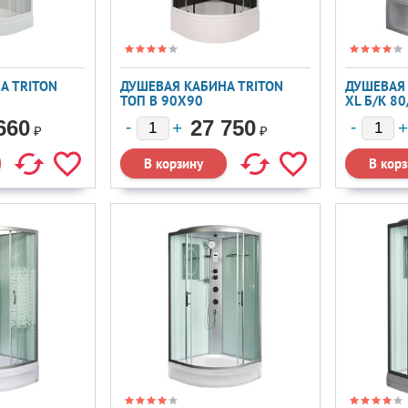
А TRITON
ДУШЕВАЯ КАБИНА TRITON
ДУШЕВАЯ
ТОП В 90X90
XL Б/К 80
660
27 750
₽
₽