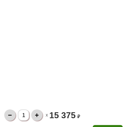
15 375
X
₽