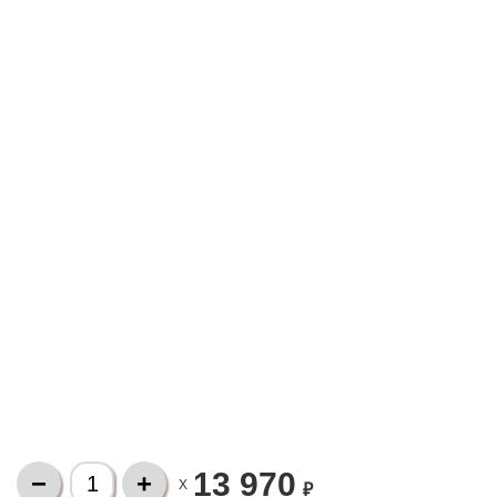
13 970
X
₽