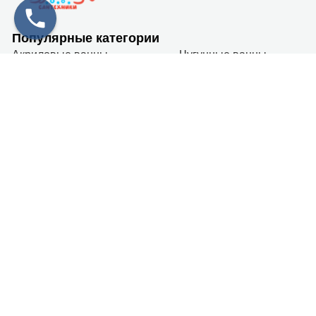
Популярные категории
Акриловые ванны
Чугунные ванны
Стальные ванны
Душевые кабины
О нас
Контакты
О компании
Оплата
и
доставка
Карта сайта
Контакты
+7 (911) 179-39-19
г. Санкт-Петербург
Пн-Вс: 10.00 - 20.00
info@gidroboom.ru
Новостная рассылка
Я согласен (на) с условиями
Политики