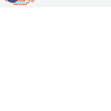
Популярные категории
Акриловые ванны
Чугунные ванны
Стальные ванны
Душевые кабины
О нас
Контакты
О компании
Оплата
и
доставка
Карта сайта
Контакты
+7 (911) 179-39-19
г. Санкт-Петербург
Пн-Вс: 10.00 - 20.00
info@gidroboom.ru
Новостная рассылка