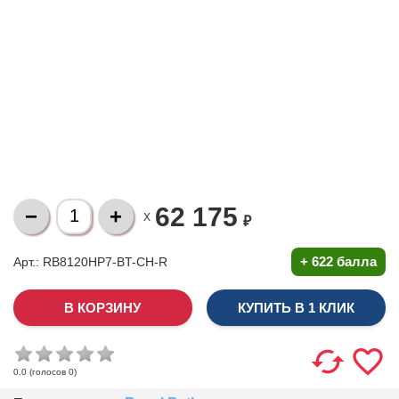
62 175
X
₽
+
622 балла
Арт.: RB8120HP7-BT-CH-R
КУПИТЬ В 1 КЛИК
(голосов
0
)
0.0