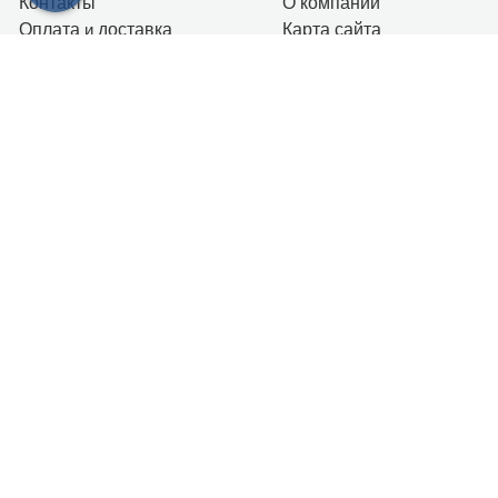
Контакты
О компании
Оплата
и
доставка
Карта сайта
Контакты
+7 (911) 179-39-19
г. Санкт-Петербург
Пн-Вс: 10.00 - 20.00
info@gidroboom.ru
Новостная рассылка
Я согласен (на) с условиями
Политики
Конфиденциальности
УГЛОВЫЕ
АСИММЕТРИЧНЫЕ
ПРЯМОУГОЛЬНЫЕ
КВАДРАТНЫЕ
ПЯТИУГОЛЬНЫЕ
БЕЗ КРЫШИ