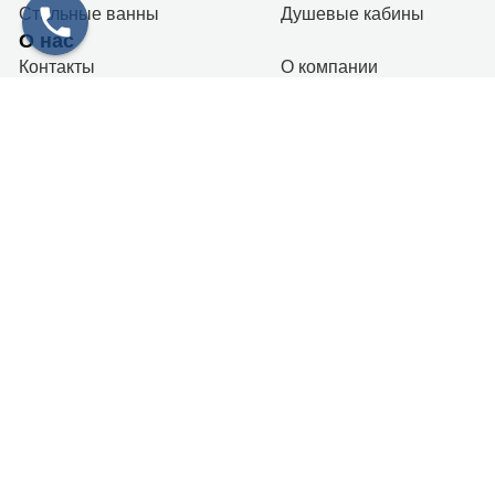
Стальные ванны
Душевые кабины
О нас
Контакты
О компании
Оплата
и
доставка
Карта сайта
Контакты
+7 (911) 179-39-19
г. Санкт-Петербург
Пн-Вс: 10.00 - 20.00
info@gidroboom.ru
Новостная рассылка
Я согласен (на) с условиями
Политики
Конфиденциальности