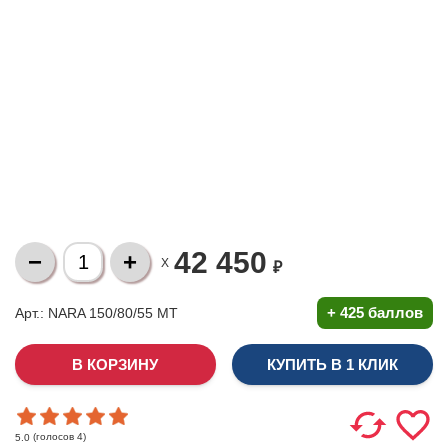
42 450
X
₽
+
425 баллов
Арт.: NARA 150/80/55 МТ
КУПИТЬ В 1 КЛИК
(голосов
4
)
5.0