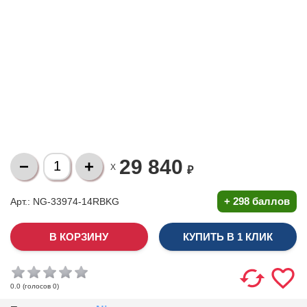
29 840
X
₽
+
298 баллов
Арт.: NG-33974-14RBKG
КУПИТЬ В 1 КЛИК
(голосов
0
)
0.0