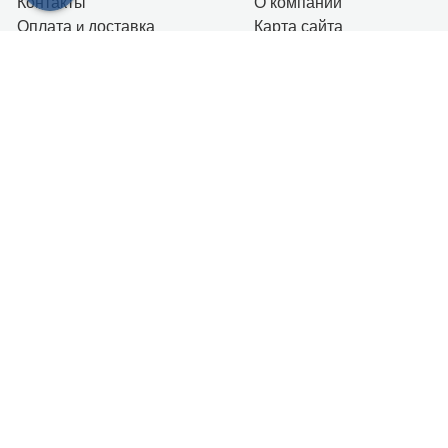
Контакты
О компании
Оплата
и
доставка
Карта сайта
Контакты
+7 (911) 179-39-19
г. Санкт-Петербург
Пн-Вс: 10.00 - 20.00
info@gidroboom.ru
Новостная рассылка
Я согласен (на) с условиями
Политики
Конфиденциальности
УГЛОВЫЕ
АСИММЕТРИЧНЫЕ
ПРЯМОУГОЛЬНЫЕ
КВАДРАТНЫЕ
ПЯТИУГОЛЬНЫЕ
БЕЗ КРЫШИ