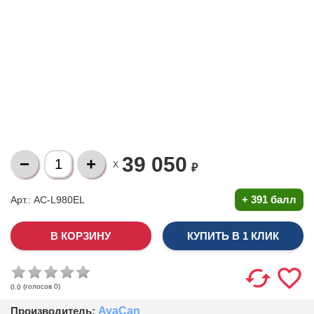
39 050
X
₽
+
391 балл
Арт.: AC-L980EL
КУПИТЬ В 1 КЛИК
(голосов
0
)
0.0
Производитель:
AvaCan