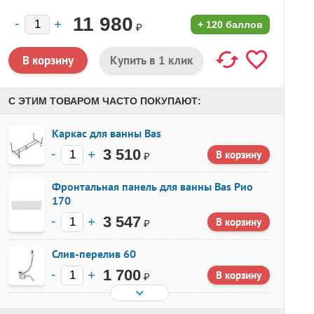
11 980
+
120 баллов
₽
Купить в 1 клик
С ЭТИМ ТОВАРОМ ЧАСТО ПОКУПАЮТ:
Каркас для ванны Bas
3 510
₽
Фронтальная панель для ванны Bas Рио
170
3 547
₽
Слив-перелив 60
1 700
₽