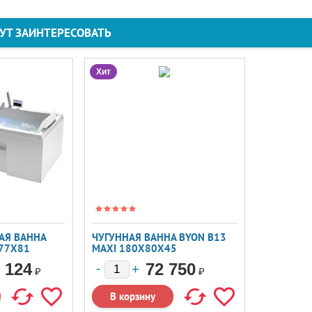
ГУТ ЗАИНТЕРЕСОВАТЬ
Хит
АЯ ВАННА
ЧУГУННАЯ ВАННА BYON B13
177X81
MAXI 180X80X45
 124
72 750
₽
₽