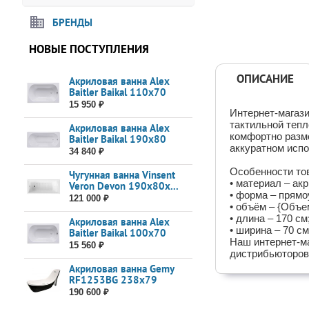
БРЕНДЫ
НОВЫЕ ПОСТУПЛЕНИЯ
ОПИСАНИЕ
Акриловая ванна Alex
Baitler Baikal 110x70
15 950 ₽
Интернет-магази
тактильной тепл
Акриловая ванна Alex
комфортно разме
Baitler Baikal 190x80
аккуратном испо
34 840 ₽
Особенности то
Чугунная ванна Vinsent
• материал – акр
Veron Devon 190x80x...
• форма – прямо
121 000 ₽
• объём – {Объе
• длина – 170 см
Акриловая ванна Alex
• ширина – 70 см
Baitler Baikal 100x70
Наш интернет-м
15 560 ₽
дистрибьюторов
Акриловая ванна Gemy
RF1253BG 238x79
190 600 ₽