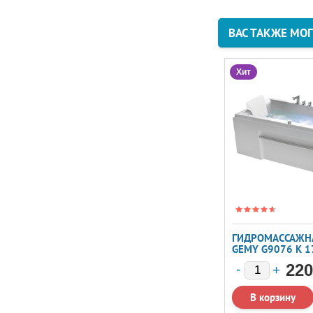
ВАС ТАКЖЕ МО
Хит
ГИДРОМАССАЖН
GEMY G9076 K 
220