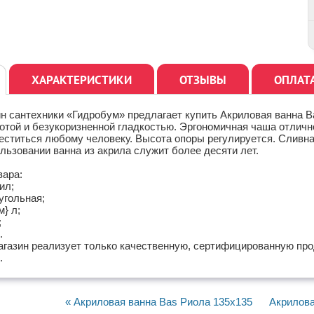
ХАРАКТЕРИСТИКИ
ОТЗЫВЫ
ОПЛАТ
н сантехники «Гидробум» предлагает купить Акриловая ванна B
отой и безукоризненной гладкостью. Эргономичная чаша отличн
ститься любому человеку. Высота опоры регулируется. Сливная 
льзовании ванна из акрила служит более десяти лет.
вара:
ил;
угольная;
м} л;
;
.
агазин реализует только качественную, сертифицированную пр
.
« Акриловая ванна Bas Риола 135x135
Акрилова