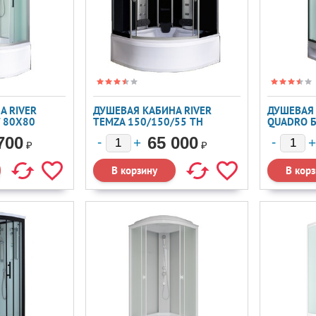
А RIVER
ДУШЕВАЯ КАБИНА RIVER
ДУШЕВАЯ 
Т 80X80
TEMZA 150/150/55 ТН
QUADRO Б
150X150
100X80
700
65 000
₽
₽