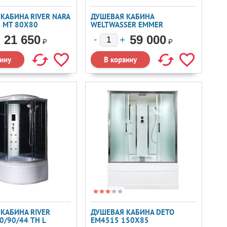
КАБИНА RIVER NARA
ДУШЕВАЯ КАБИНА
3 MT 80X80
WELTWASSER EMMER
150/85/55-2 150X85
21 650
59 000
₽
₽
КАБИНА RIVER
ДУШЕВАЯ КАБИНА DETO
0/90/44 ТН L
EM4515 150X85