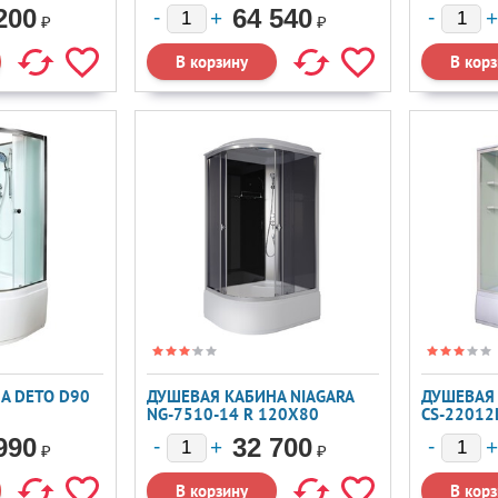
120X80 L
120X90
200
64 540
₽
₽
А DETO D90
ДУШЕВАЯ КАБИНА NIAGARA
ДУШЕВАЯ
NG-7510-14 R 120X80
CS-22012
990
32 700
₽
₽