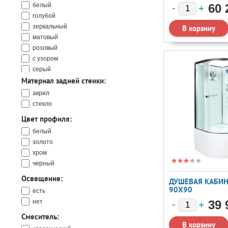
белый
60 
голубой
зеркальный
матовый
розовый
с узором
серый
Материал задней стенки:
черный
акрил
стекло
Цвет профиля:
белый
золото
хром
черный
Освещение:
ДУШЕВАЯ КАБИН
90X90
есть
нет
39 
Смеситель: