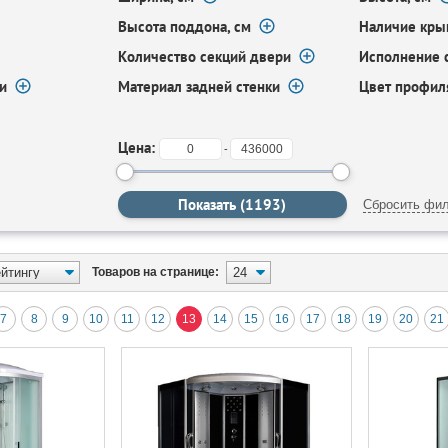
Высота поддона, см
Наличие кр
Количество секций двери
Исполнение 
и
Материал задней стенки
Цвет профил
Цена:
-
Сбросить фил
Товаров на странице:
7
8
9
10
11
12
13
14
15
16
17
18
19
20
21