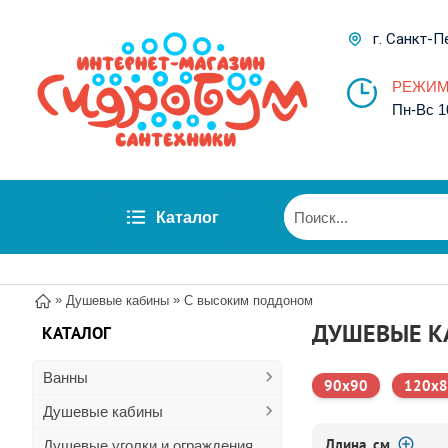
г. Санкт-П
РЕЖИМ
Пн-Вс 1
Каталог
»
»
Душевые кабины
С высоким поддоном
ДУШЕВЫЕ К
КАТАЛОГ
Ванны
90х90
120х
Душевые кабины
Длина, см
Душевые уголки и ограждения