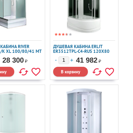
КАБИНА RIVER
ДУШЕВАЯ КАБИНА ERLIT
/К XL 100/80/41 МТ
ER3512TPL-C4-RUS 120X80
28 300
41 982
₽
₽