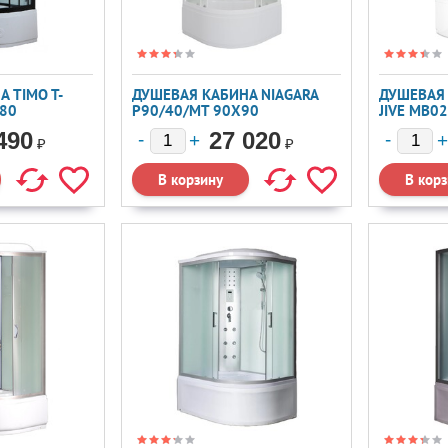
 TIMO T-
ДУШЕВАЯ КАБИНА NIAGARA
ДУШЕВАЯ 
X80
P90/40/MT 90X90
JIVE MB0
DS01SM9
490
27 020
₽
₽