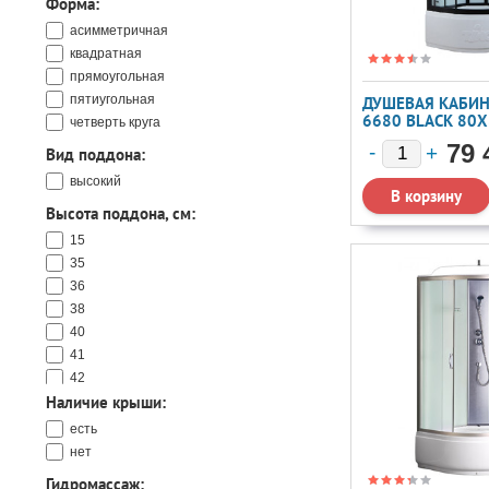
Форма:
Royal Bath
Timo
асимметричная
Triton
квадратная
WeltWasser
прямоугольная
Мономах
пятиугольная
ДУШЕВАЯ КАБИНА
6680 BLACK 80
четверть круга
79 
Вид поддона:
высокий
Высота поддона, см:
15
35
36
38
40
41
42
Наличие крыши:
43
44
есть
45
нет
47
Гидромассаж: