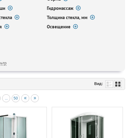
ыши
Гидромассаж
стекла
Толщина стекла, мм
я
Освещение
ьтр
Вид:
«
»
...
50