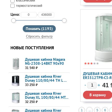
классический
термостатический
Цена:
-
Сбросить фильтр
НОВЫЕ ПОСТУПЛЕНИЯ
Душевая кабина Niagara
NG-2308-14BKT 90x90
31 540 ₽
ДУШЕВАЯ КАБИН
Душевая кабина River
ER3512TPR-C3-
Dunay 110/80/44 ТН L ...
41 
33 250 ₽
Душевая кабина River
Dunay XL 100/80/44 MT...
32 250 ₽
Душевая кабина River
1
...
5
6