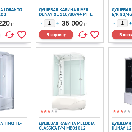
А LORANTO
ДУШЕВАЯ КАБИНА RIVER
ДУШЕВАЯ 
100
DUNAY XL 110/80/44 MT L
Б/К 80/4
110X80
220
35 000
₽
₽
 TIMO TE-
ДУШЕВАЯ КАБИНА MELODIA
ДУШЕВАЯ 
CLASSICA Г/М MB01012
DUNAY 12