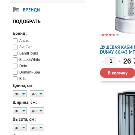
БРЕНДЫ
ПОДОБРАТЬ
Бренд:
Arcus
ДУШЕВАЯ КАБИН
AvaCan
DUNAY 80/43 М
BandHours
26 
Black&White
Deto
Domani-Spa
Erlit
Длина, см:
Esbano
Frank
-
Loranto
Ширина, см:
Melodia
Niagara
-
Nivis
Высота, см:
Orans
-
River