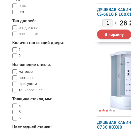
48
есть
50
ДУШЕВАЯ КАБИН
нет
52
CS-6610 F 100X
55
Тип дверей:
26 
56
раздвижные
58
распашные
60
Количество секций двери:
62
1
67
2
Исполнение стекла:
матовое
прозрачное
с рисунком
тонированное
Толщина стекла, мм:
4
5
6
ДУШЕВАЯ КАБИНА
Цвет задней стенки:
0780 80X80