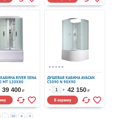
КАБИНА RIVER SENA
ДУШЕВАЯ КАБИНА AVACAN
0 MT 120X80
C5090 N 90X90
39 400
42 150
₽
₽
«
»
...
50