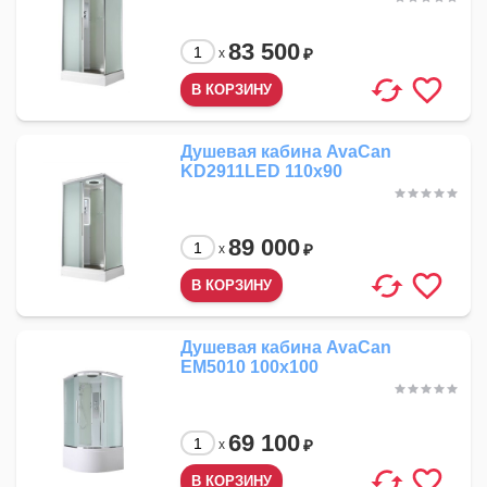
83 500
₽
x
Душевая кабина AvaCan
KD2911LED 110x90
89 000
₽
x
Душевая кабина AvaCan
EM5010 100x100
69 100
₽
x