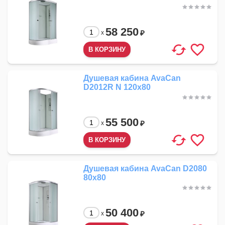
58 250
₽
x
Душевая кабина AvaCan
D2012R N 120x80
55 500
₽
x
Душевая кабина AvaCan D2080
80x80
50 400
₽
x