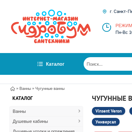
г. Санкт-П
РЕЖИМ
Пн-Вс 1
Каталог
»
»
Ванны
Чугунные ванны
ЧУГУННЫЕ 
КАТАЛОГ
Vinsent Veron
Ванны
Душевые кабины
Универсал
Душевые уголки и ограждения