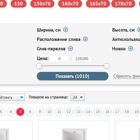
70
150
150х70
160х70
165х70
170х70
Ширина, см
Высота, см
Расположение слива
Антискользя
Слив-перелив
Ножки
Цена:
-
Сбросить фил
Товаров на странице:
5
6
7
8
9
10
11
12
13
14
15
16
17
18
19