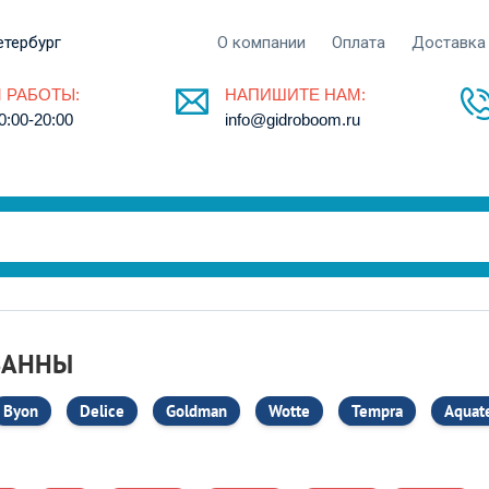
етербург
О компании
Оплата
Доставка
 РАБОТЫ:
НАПИШИТЕ НАМ:
0:00-20:00
info@gidroboom.ru
ВАННЫ
Byon
Delice
Goldman
Wotte
Tempra
Aquat