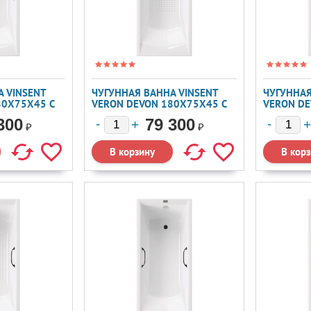
 VINSENT
ЧУГУННАЯ ВАННА VINSENT
ЧУГУННАЯ
80X75X45 С
VERON DEVON 180X75X45 С
VERON DE
УЧКАМИ
А/П
ХРОМИР
300
79 300
РУЧКАМИ 
₽
₽