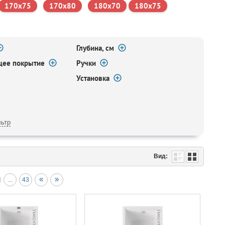
170х75
170х80
180х70
180х75
Глубина, см
щее покрытие
Ручки
Установка
ьтр
Вид:
«
»
...
43