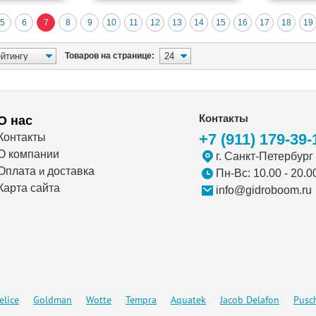
5
6
7
8
9
10
11
12
13
14
15
16
17
18
19
Товаров на странице:
Контакты
О нас
+7 (911) 179-39-
Контакты
О компании
г. Санкт-Петербург
Оплата
и
доставка
Пн-Вс: 10.00 - 20.0
Карта сайта
info@gidroboom.ru
elice
Goldman
Wotte
Tempra
Aquatek
Jacob Delafon
Pusc