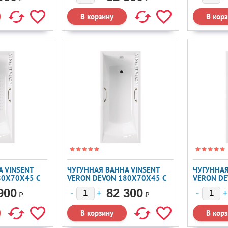
 VINSENT
ЧУГУННАЯ ВАННА VINSENT
ЧУГУННАЯ
80X70X45 С
VERON DEVON 180X70X45 С
VERON DE
ЧКАМИ И А/
БРОНЗОВЫМИ РУЧКАМИ
А/П
900
82 300
₽
₽