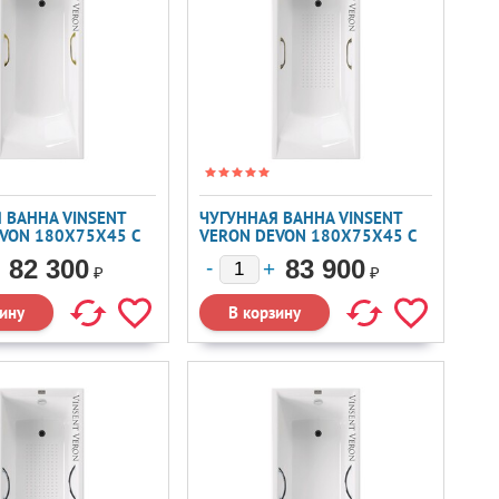
 ВАННА VINSENT
ЧУГУННАЯ ВАННА VINSENT
VON 180X75X45 С
VERON DEVON 180X75X45 С
И РУЧКАМИ
БРОНЗОВЫМИ РУЧКАМИ И А/
82 300
83 900
П
₽
₽