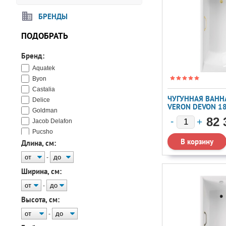
БРЕНДЫ
ПОДОБРАТЬ
Бренд:
Aquatek
Byon
Castalia
ЧУГУННАЯ ВАННА
Delice
VERON DEVON 1
Goldman
РУЧКАМИ МАТОВ
82 
Jacob Delafon
Pucsho
Длина, см:
Roca
Tempra
-
Vinsent Veron
Ширина, см:
Wotte
Универсал
-
Высота, см:
-